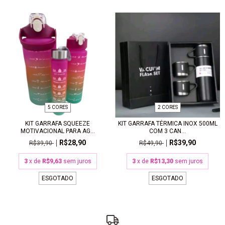
5 CORES
2 CORES
KIT GARRAFA SQUEEZE
KIT GARRAFA TÉRMICA INOX 500ML
MOTIVACIONAL PARA AG...
COM 3 CAN...
R$28,90
R$39,90
R$39,90
R$49,90
3
x de
R$9,63
sem juros
3
x de
R$13,30
sem juros
ESGOTADO
ESGOTADO