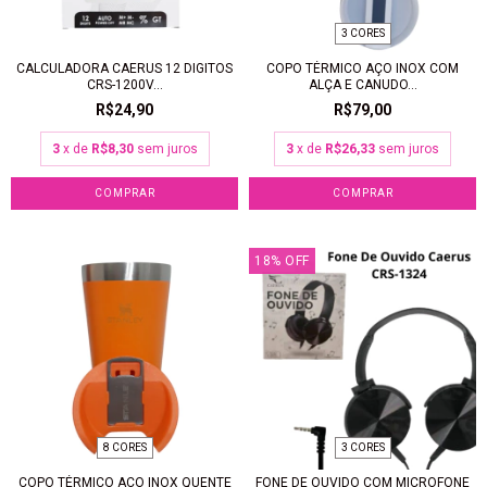
3 CORES
CALCULADORA CAERUS 12 DIGITOS
COPO TÉRMICO AÇO INOX COM
CRS-1200V...
ALÇA E CANUDO...
R$24,90
R$79,00
3
x de
R$8,30
sem juros
3
x de
R$26,33
sem juros
COMPRAR
18
%
OFF
8 CORES
3 CORES
COPO TÉRMICO AÇO INOX QUENTE
FONE DE OUVIDO COM MICROFONE