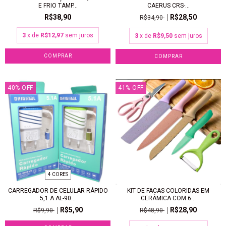
E FRIO TAMP...
CAERUS CRS-...
R$38,90
R$28,50
R$34,90
3
x de
R$12,97
sem juros
3
x de
R$9,50
sem juros
COMPRAR
COMPRAR
40
%
OFF
41
%
OFF
4 CORES
CARREGADOR DE CELULAR RÁPIDO
KIT DE FACAS COLORIDAS EM
5,1 A AL-90...
CERÂMICA COM 6...
R$5,90
R$28,90
R$9,90
R$48,90