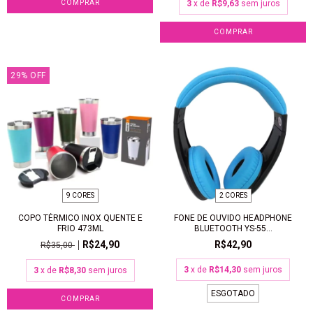
COMPRAR
3
x de
R$9,63
sem juros
29
%
OFF
9 CORES
2 CORES
COPO TÉRMICO INOX QUENTE E
FONE DE OUVIDO HEADPHONE
FRIO 473ML
BLUETOOTH YS-55...
R$24,90
R$42,90
R$35,00
3
x de
R$14,30
sem juros
3
x de
R$8,30
sem juros
ESGOTADO
COMPRAR