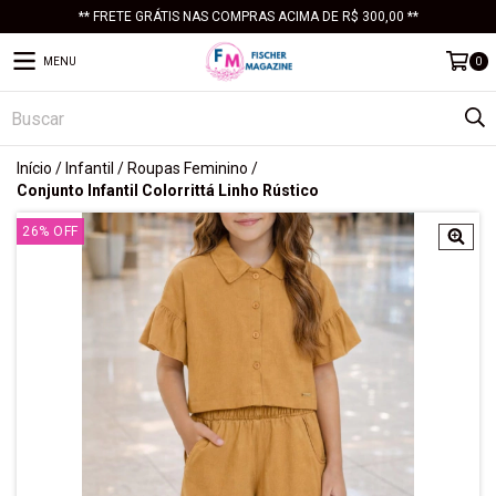
** FRETE GRÁTIS NAS COMPRAS ACIMA DE R$ 300,00 **
MENU
0
Início
/
Infantil
/
Roupas Feminino
/
Conjunto Infantil Colorrittá Linho Rústico
26
%
OFF