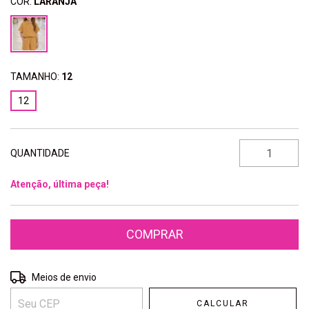
COR:
LARANJA
TAMANHO:
12
12
QUANTIDADE
Atenção, última peça!
Entregas para o CEP:
ALTERAR CEP
Meios de envio
CALCULAR